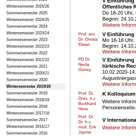
V Einführung 
Öffentliches 
Wintersemester 2025/26
Do 18-20 Uhr,
Sommersemester 2025
Beginn: 24.10
Wintersemester 2024/25
Weitere Infor
Sommersemester 2024
Wintersemester 2023/24
V Einführung 
Prof. em.
Dr. Omaia
Mo 16-18 Uhr, 
Sommersemester 2023
Elwan
Beginn: 14.10
Wintersemester 2022/23
Weitere Infor
Sommersemester 2022
PD Dr.
V Einführung 
Wintersemester 2021/22
Necla
türkische Re
Sommersemester 2021
Güney
10.02.2020-14.
Wintersemester 2020/21
Augustinergass
Sommersemester 2020
Weitere Infor
Wintersemester 2019/20
Sommersemester 2019
Prof. Dr.
K Kolloquium
Dres. h.c.
Wintersemester 2018/19
Weitere Inform
Burkhard
Sommersemester 2018
Personenseite
Hess
Wintersemester 2017/18
Prof. Dr.
V Internation
Sommersemester 2017
Dr. h.c.
Wintersemester 2016/17
mult. Erik
Weitere Infor
Jayme
Sommersemester 2016