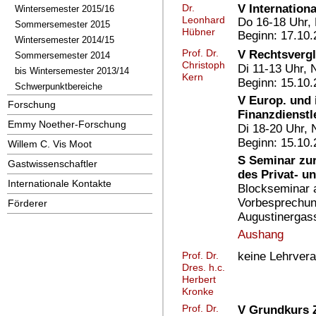
V Internationa
Dr.
Wintersemester 2015/16
Leonhard
Do 16-18 Uhr,
Sommersemester 2015
Hübner
Beginn: 17.10
Wintersemester 2014/15
Prof. Dr.
V Rechtsvergl
Sommersemester 2014
Christoph
Di 11-13 Uhr,
bis Wintersemester 2013/14
Kern
Beginn: 15.10
Schwerpunktbereiche
V Europ. und i
Forschung
Finanzdienstl
Emmy Noether-Forschung
Di 18-20 Uhr,
Beginn: 15.10
Willem C. Vis Moot
S Seminar zu
Gastwissenschaftler
des Privat- u
Internationale Kontakte
Blockseminar 
Vorbesprechung
Förderer
Augustinergass
Aushang
keine Lehrvera
Prof. Dr.
Dres. h.c.
Herbert
Kronke
Prof. Dr.
V Grundkurs Z