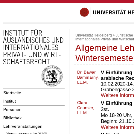
Universität Heidelberg
>
Juristische
internationales Privat- und Wirtschaf
Allgemeine Leh
Wintersemeste
V Einführung 
Dr. Bawar
Bammarny,
arabische Rec
LL.M.
10.02.2020-14.
Grabengasse 3
Startseite
Weitere Infor
Institut
Clara
V Einführung 
Coursier,
2st.
Personen
LL.M.
Mo 18-20 Uhr,
Bibliothek
Beginn: 21.10
Lehrveranstaltungen
Weitere Infor
Sommersemester 2026