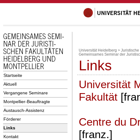
Universität Heidelberg
>
Juristische
Gemeinsames Seminar der Juristisc
Links
Startseite
Universität M
Aktuell
Vergangene Seminare
Fakultät
[fra
Montpellier-Beauftragte
Austausch-Assistenz
Centre du Dro
Förderer
Links
[franz.]
Kontakt