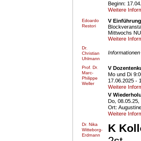
Beginn: 17.04
Weitere Infor
V Einführung 
Edoardo
Restori
Blockveransta
Mittwochs NU
Weitere Infor
Dr.
Informationen
Christian
Uhlmann
Prof. Dr.
V Dozentenku
Marc-
Mo und Di 9:0
Philippe
17.06.2025 - 
Weller
Weitere Infor
V Wiederhol
Do, 08.05.25,
Ort: Augustin
Weitere Infor
Dr. Nika
K Kol
Witteborg-
Erdmann
2st.