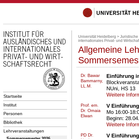
Universität Heidelberg
>
Juristische
internationales Privat- und Wirtschaf
Allgemeine Leh
Sommersemest
Dr. Bawar
Einführung i
Bammarny,
Blockveransta
LL.M.
NUni, HS 13
Weitere Infor
Startseite
Institut
Prof. em.
V Einführung
Dr. Omaia
Mo 16:00-18:0
Personen
Elwan
Beginn: 28.04
Bibliothek
Weitere Infor
Lehrveranstaltungen
PD Dr.
V Einführung 
Sommersemester 2026