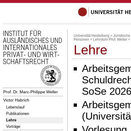
Universität Heidelberg
>
Juristische
Personen
>
Lehrstuhl Prof. Weller
>
Lehre
Arbeitsgeme
Schuldrech
SoSe 2026
Prof. Dr. Marc-Philippe Weller
Victor Habrich
Arbeitsgem
Lebenslauf
(Universit
Publikationen
Lehre
Vorlesung 
Vorträge