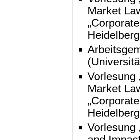
Market La
„Corporate 
Heidelber
Arbeitsgem
(Universit
Vorlesung 
Market La
„Corporate 
Heidelber
Vorlesung 
and Impact