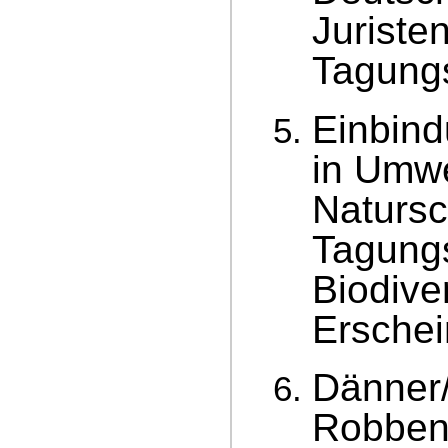
Juriste
Tagung
Einbind
in Umwe
Natursc
Tagungs
Biodive
Erschei
Dänner/
Robbenk