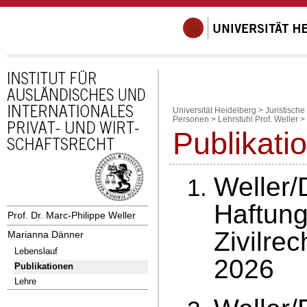
Universität Heidelberg
>
Juristische
Personen
>
Lehrstuhl Prof. Weller
>
Publikati
Weller/
Haftung
Prof. Dr. Marc-Philippe Weller
Zivilrec
Marianna Dänner
Lebenslauf
2026
Publikationen
Lehre