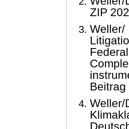
Weller/
ZIP 202
Weller/
Litigat
Federal
Complex
instrum
Beitrag
Weller/
Klimakl
Deutsch