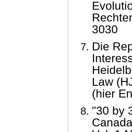
Evoluti
Rechten
3030
Die Rep
Interes
Heidelb
Law (HJ
(hier E
"30 by 
Canada?