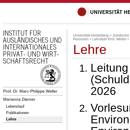
Universität Heidelberg
>
Juristische
Personen
>
Lehrstuhl Prof. Weller
>
Lehre
Leitung 
(Schul
2026
Prof. Dr. Marc-Philippe Weller
Marianna Dänner
Vorlesu
Lebenslauf
Publikationen
Environ
Lehre