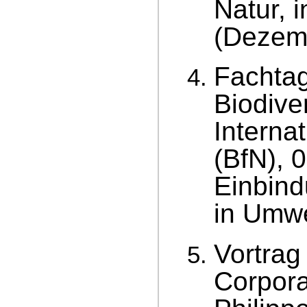
Natur, 
(Dezem
Fachtag
Biodive
Interna
(BfN), 
Einbind
in Umwe
Vortrag
Corpora