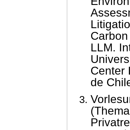
Environ
Assess
Litigati
Carbon
LLM. In
Univers
Center 
de Chil
Vorlesu
(Thema:
Privatr