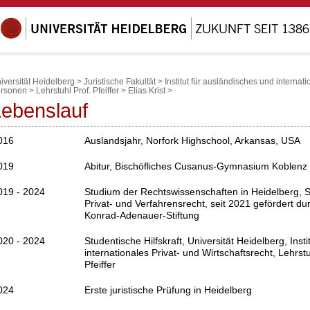
iversität Heidelberg
>
Juristische Fakultät
>
Institut für ausländisches und internati
rsonen
>
Lehrstuhl Prof. Pfeiffer
>
Elias Krist
>
Lebenslauf
016
Auslandsjahr, Norfork Highschool, Arkansas, USA
019
Abitur, Bischöfliches Cusanus-Gymnasium Koblenz
019 - 2024
Studium der Rechtswissenschaften in Heidelberg, S
Privat- und Verfahrensrecht, seit 2021 gefördert du
Konrad-Adenauer-Stiftung
020 - 2024
Studentische Hilfskraft, Universität Heidelberg, Inst
internationales Privat- und Wirtschaftsrecht, Lehrst
Pfeiffer
024
Erste juristische Prüfung in Heidelberg