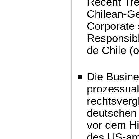
Recent Tr
Chilean-Ge
Corporate s
Responsibl
de Chile (o
Die Busin
prozessual
rechtsverg
deutschen 
vor dem Hi
des US-am