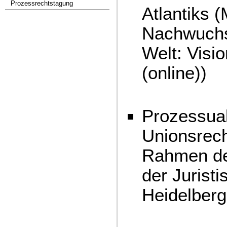
Prozessrechtstagung
Atlantiks 
Nachwuchst
Welt: Visi
(online))
Prozessual
Unionsrech
Rahmen de
der Juristi
Heidelberg