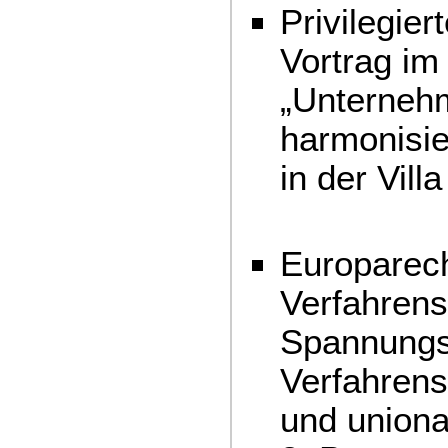
Privilegier
Vortrag i
„Unternehm
harmonisi
in der Vill
Europarech
Verfahrens
Spannungs
Verfahrens
und union