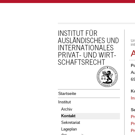
Un
in
A
P
Au
69
K
Startseite
In
Institut
Archiv
Se
Kontakt
Pr
Sekretariat
Pr
Lageplan
Pr