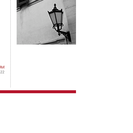
itut
022