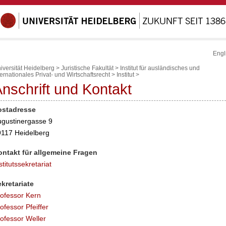
Engl
iversität Heidelberg
>
Juristische Fakultät
>
Institut für ausländisches und
ternationales Privat- und Wirtschaftsrecht
>
Institut
>
nschrift und Kontakt
ostadresse
gustinergasse 9
117 Heidelberg
ontakt für allgemeine Fragen
stitutssekretariat
kretariate
ofessor Kern
ofessor Pfeiffer
ofessor Weller