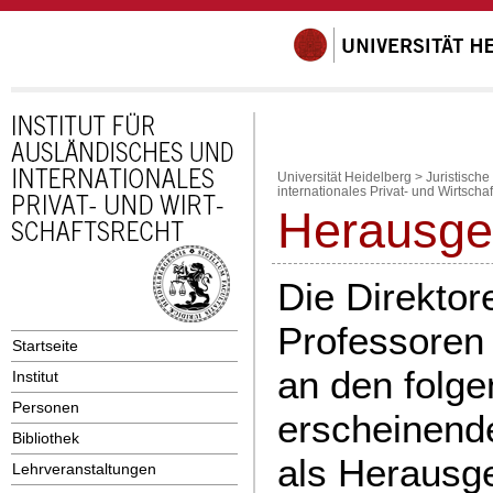
Universität Heidelberg
>
Juristische
internationales Privat- und Wirtschaf
Herausge
Die Direktor
Professoren 
Startseite
an den folg
Institut
Personen
erscheinend
Bibliothek
als Herausge
Lehrveranstaltungen