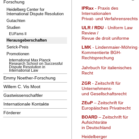
Forschung
IPRax
- Praxis des
Heidelberg Center for
Internationalen
International Dispute Resolution
Privat- und Verfahrensrechts
Gutachten
Studien
ULR / RDU
- Uniform Law
Review /
EUFams II
Revue de droit uniforme
Herausgeberschaften
Serick-Preis
LMK
- Lindenmaier-Möhring 
Kommentierte BGH-
Promotionen
Rechtsprechung
International Max Planck
Research School on Successful
Dispute Resolution in
Jahrbuch für italienisches
International Law
Recht
Emmy Noether-Forschung
ZGR
- Zeitschrift für
Willem C. Vis Moot
Unternehmens-
und Gesellschaftsrecht
Gastwissenschaftler
ZEuP
– Zeitschrift für
Internationale Kontakte
Europäisches Privatrecht
Förderer
BOARD
– Zeitschrift für
Aufsichtsräte
in Deutschland
Heidelberger