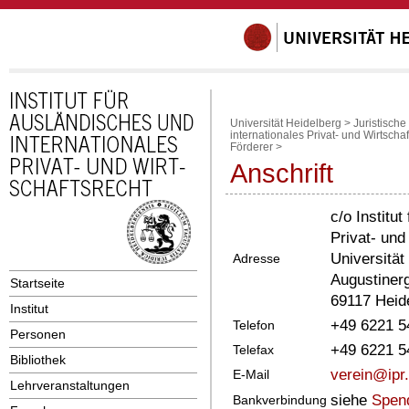
Universität Heidelberg
>
Juristische
internationales Privat- und Wirtschaf
Förderer
>
Anschrift
c/o Institu
Privat- und
Universität
Adresse
Augustiner
Startseite
69117 Heid
Institut
+49 6221 5
Telefon
Personen
+49 6221 5
Telefax
Bibliothek
verein@ipr.
E-Mail
Lehrveranstaltungen
siehe
Spen
Bankverbindung