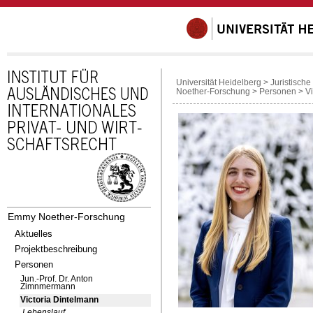
Universität Heidelberg
>
Juristische
Noether-Forschung
>
Personen
>
V
Emmy Noether-Forschung
Aktuelles
Projektbeschreibung
Personen
Jun.-Prof. Dr. Anton
Zimnmermann
Victoria Dintelmann
Lebenslauf