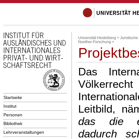
Universität Heidelberg
>
Juristische
Noether-Forschung
>
Projektbe
Das Intern
Völkerrech
Internatio
Startseite
Leitbild, nä
Institut
Personen
das die ei
Bibliothek
dadurch sc
Lehrveranstaltungen