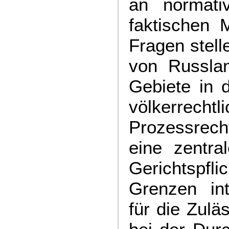
an normati
faktischen 
Fragen stell
von Russlan
Gebiete in 
völkerrech
Prozessrecht
eine zentra
Gerichtspfl
Grenzen int
für die Zulä