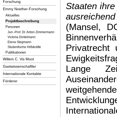
Forschung
Staaten ihre
Emmy Noether-Forschung
ausreiche
Aktuelles
Projektbeschreibung
(Mansel, D
Personen
Jun.-Prof. Dr. Anton Zimmermann
Binnenverh
Victoria Dintelmann
Elena Stegmann
Privatrecht
Studentische Hilfskräfte
Publikationen
Ewigkeitsf
Willem C. Vis Moot
Lange Ze
Gastwissenschaftler
Internationale Kontakte
Auseinanderd
Förderer
weitgehend
Entwicklung
Internationa