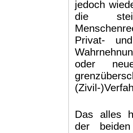
jedoch wied
die ste
Menschenre
Privat- un
Wahrnehnung
oder neue
grenzübersc
(Zivil-)Verf
Das alles h
der beiden