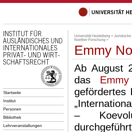
Universität Heidelberg
>
Juristische
Noether-Forschung
>
Emmy Noe
Ab August 2
das
Emmy 
gefördertes 
Startseite
„Internation
Institut
Personen
– Koevol
Bibliothek
durchgefüh
Lehrveranstaltungen