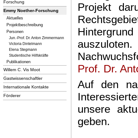
Forschung
Projekt dar
Emmy Noether-Forschung
Rechtsge
Aktuelles
Projektbeschreibung
Hintergrun
Personen
Jun.-Prof. Dr. Anton Zimmermann
auszulo
Victoria Dintelmann
Elena Stegmann
Nachwuchsf
Studentische Hilfskräfte
Publikationen
Prof. Dr. A
Willem C. Vis Moot
Gastwissenschaftler
Auf den na
Internationale Kontakte
Interessiert
Förderer
unsere akt
geben.